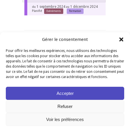
1 septembre 2024
1 décembre 2024
du
au
Planifié
Evénéments
Formation
Gérer le consentement
Pour offrir les meilleures expériences, nous utilisons des technologies
telles que les cookies pour stocker et/ou accéder aux informations des
appareils. Le fait de consentir à ces technologies nous permettra de traiter
des données telles que le comportement de navigation ou les ID uniques
Articles récents
sur ce site. Le fait de ne pas consentir ou de retirer son consentement peut
avoir un effet négatif sur certaines caractéristiques et fonctions.
Concert du 21 juin 2024, 18h à l’église de Bise.
Conférence: L’art-thérapie vocale
Accepter
Conférence: Le monocorde de Pythagore
Concert lyrique à Notre-Dame de Beausset-
Refuser
Vieux.
Concert à Thines (07) La Misa Criolla
Voir les préférences
Site réalisé par