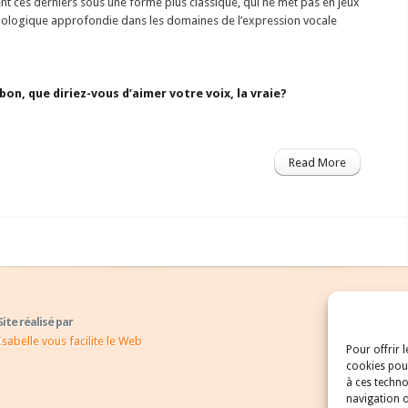
t ces derniers sous une forme plus classique, qui ne met pas en jeux
ologique approfondie dans les domaines de l’expression vocale
bon, que diriez-vous d’aimer votre voix, la vraie?
Read More
Site réalisé par
Isabelle vous facilite le Web
Pour offrir 
cookies pour
à ces techno
navigation o