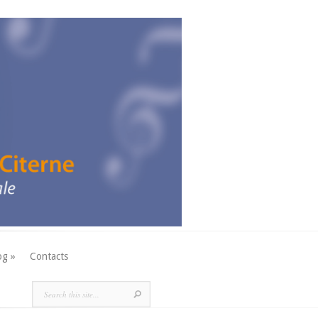
og »
Contacts