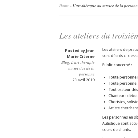
Home
»
L’art-thérapie au service de la personn
Les ateliers du troisi
Les ateliers de prat
Posted by
Jean
sont décrits ci-dess
Marie Citerne
Blog
,
L'art-thérapie
Public concerné :
au service de la
personne
Toute personne n
23 avril 2019
Toute personne a
Tout orateur dés
Chanteurs début
Choristes, soliste
Artiste cherchant
Les personnes en si
Autistique sont accue
cours de chants.