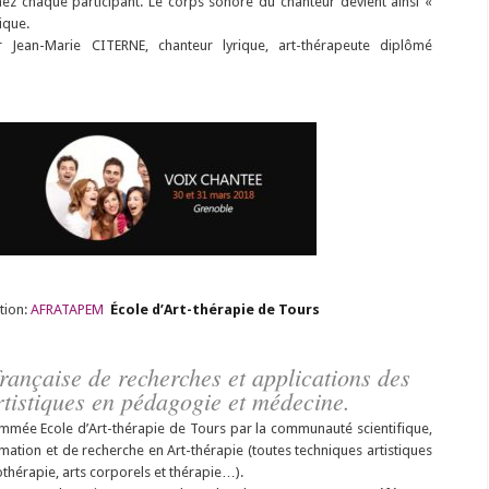
chez chaque participant. Le corps sonore du chanteur devient ainsi «
ique.
r Jean-Marie CITERNE, chanteur lyrique, art-thérapeute diplômé
tion:
AFRATAPEM
École d’Art-thérapie de Tours
française de recherches et applications des
rtistiques en pédagogie et médecine.
mée Ecole d’Art-thérapie de Tours par la communauté scientifique,
mation et de recherche en Art-thérapie (toutes techniques artistiques
thérapie, arts corporels et thérapie…).