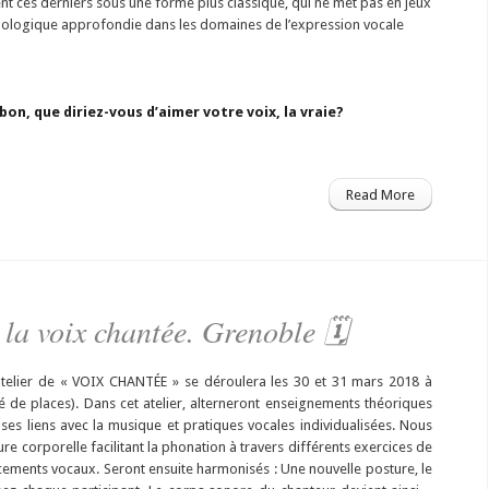
t ces derniers sous une forme plus classique, qui ne met pas en jeux
ologique approfondie dans les domaines de l’expression vocale
bon, que diriez-vous d’aimer votre voix, la vraie?
Read More
 la voix chantée. Grenoble 🗓
atelier de « VOIX CHANTÉE » se déroulera les 30 et 31 mars 2018 à
té de places). Dans cet atelier, alterneront enseignements théoriques
 ses liens avec la musique et pratiques vocales individualisées. Nous
re corporelle facilitant la phonation à travers différents exercices de
acements vocaux. Seront ensuite harmonisés : Une nouvelle posture, le