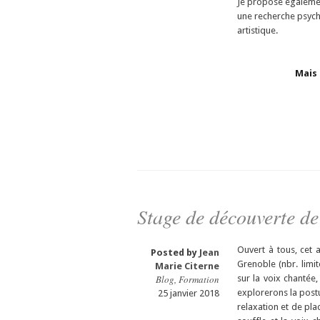
Je propose égalemen
une recherche psych
artistique.
Mais 
Stage de découverte de
Ouvert à tous, cet 
Posted by
Jean
Grenoble (nbr. limi
Marie Citerne
Blog
,
Formation
sur la voix chantée,
explorerons la postu
25 janvier 2018
relaxation et de pl