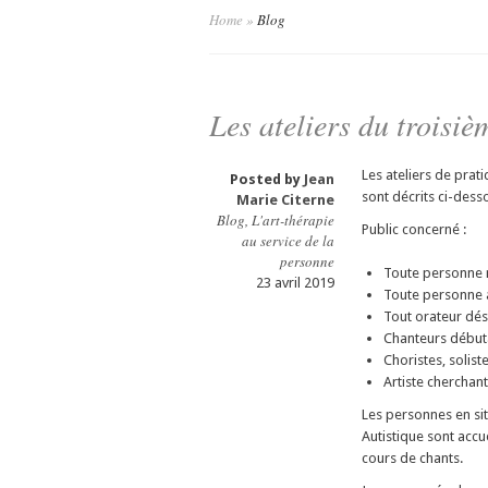
Home
»
Blog
Les ateliers du troisi
Les ateliers de prat
Posted by
Jean
sont décrits ci-dess
Marie Citerne
Blog
,
L'art-thérapie
Public concerné :
au service de la
personne
Toute personne n
23 avril 2019
Toute personne a
Tout orateur dés
Chanteurs début
Choristes, soliste
Artiste cherchant
Les personnes en si
Autistique sont accue
cours de chants.