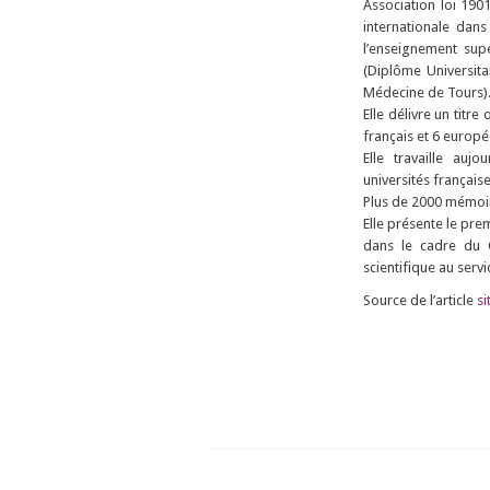
Association loi 19
internationale dan
l’enseignement supé
(Diplôme Universita
Médecine de Tours)
Elle délivre un titre
français et 6 europé
Elle travaille auj
universités français
Plus de 2000 mémoire
Elle présente le pre
dans le cadre du 
scientifique au servi
Source de l’article
s