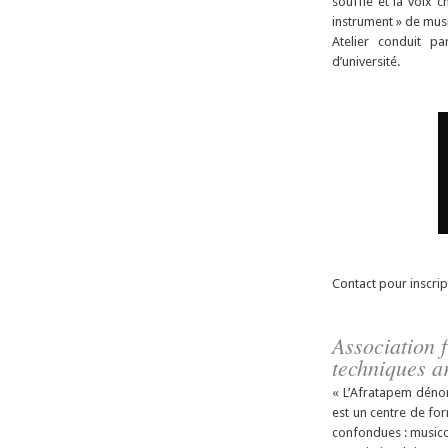
souffle et la voix 
instrument » de mus
Atelier conduit pa
d’université.
Contact pour inscrip
Association 
techniques a
« L’Afratapem dénom
est un centre de for
confondues : musico