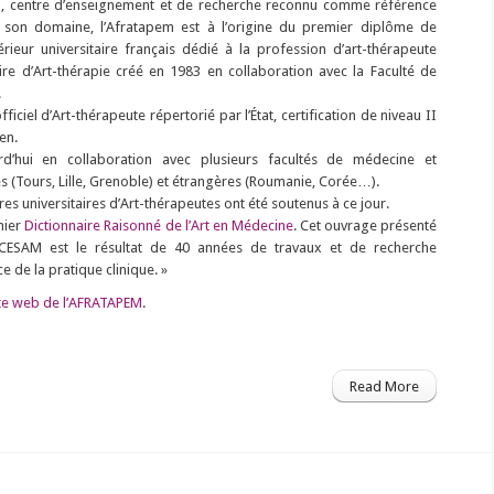
01, centre d’enseignement et de recherche reconnu comme référence
s son domaine, l’Afratapem est à l’origine du premier diplôme de
rieur universitaire français dédié à la profession d’art-thérapeute
ire d’Art-thérapie créé en 1983 en collaboration avec la Faculté de
.
 officiel d’Art-thérapeute répertorié par l’État, certification de niveau II
en.
ourd’hui en collaboration avec plusieurs facultés de médecine et
es (Tours, Lille, Grenoble) et étrangères (Roumanie, Corée…).
s universitaires d’Art-thérapeutes ont été soutenus à ce jour.
mier
Dictionnaire Raisonné de l’Art en Médecine
. Cet ouvrage présenté
CESAM est le résultat de 40 années de travaux et de recherche
ce de la pratique clinique. »
ite web de l’AFRATAPEM
.
Read More