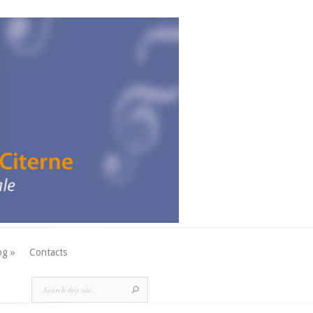
og »
Contacts